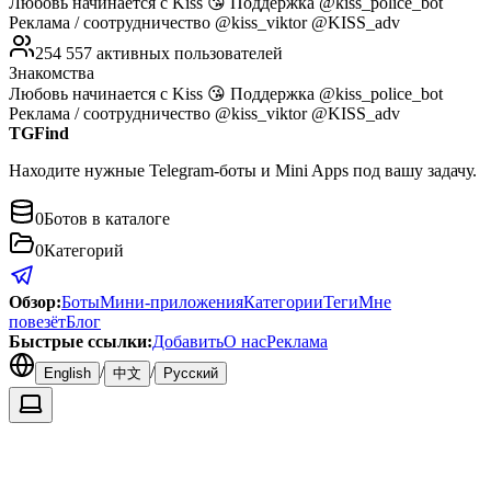
Любовь начинается с Kiss 😘 Поддержка @kiss_police_bot
Реклама / соотрудничество @kiss_viktor @KISS_adv
254 557 активных пользователей
Знакомства
Любовь начинается с Kiss 😘 Поддержка @kiss_police_bot
Реклама / соотрудничество @kiss_viktor @KISS_adv
TGFind
Находите нужные Telegram-боты и Mini Apps под вашу задачу.
0
Ботов в каталоге
0
Категорий
Обзор
:
Боты
Мини-приложения
Категории
Теги
Мне
повезёт
Блог
Быстрые ссылки
:
Добавить
О нас
Реклама
/
/
English
中文
Русский