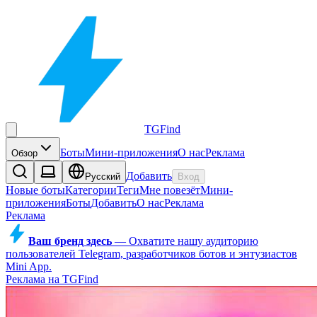
TGFind
Боты
Мини-приложения
О нас
Реклама
Обзор
Добавить
Русский
Вход
Новые боты
Категории
Теги
Мне повезёт
Мини-
приложения
Боты
Добавить
О нас
Реклама
Реклама
Ваш бренд здесь
—
Охватите нашу аудиторию
пользователей Telegram, разработчиков ботов и энтузиастов
Mini App.
Реклама на TGFind