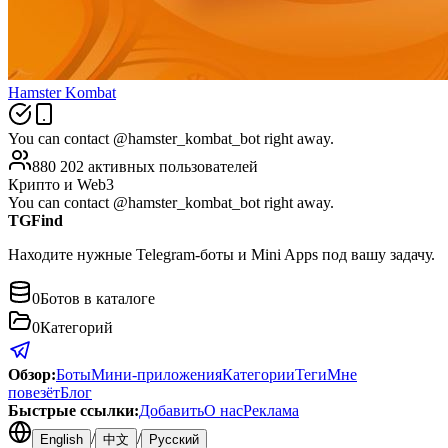
Hamster Kombat
You can contact @hamster_kombat_bot right away.
880 202 активных пользователей
Крипто и Web3
You can contact @hamster_kombat_bot right away.
TGFind
Находите нужные Telegram-боты и Mini Apps под вашу задачу.
0
Ботов в каталоге
0
Категорий
Обзор
:
Боты
Мини-приложения
Категории
Теги
Мне
повезёт
Блог
Быстрые ссылки
:
Добавить
О нас
Реклама
/
/
English
中文
Русский