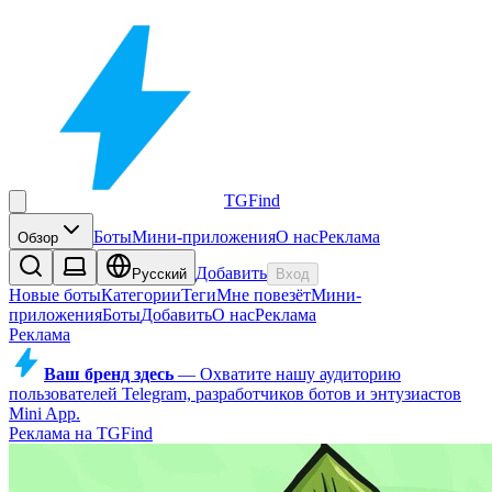
TGFind
Боты
Мини-приложения
О нас
Реклама
Обзор
Добавить
Русский
Вход
Новые боты
Категории
Теги
Мне повезёт
Мини-
приложения
Боты
Добавить
О нас
Реклама
Реклама
Ваш бренд здесь
—
Охватите нашу аудиторию
пользователей Telegram, разработчиков ботов и энтузиастов
Mini App.
Реклама на TGFind