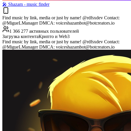
🎤︎ Shazam - music finder
Find music by link, media or just by name! @rdfsxdev Contact:
@MigueLManager DMCA:
voiceshazambot@botcreators.io
1 366 277 активных пользователей
Загрузка контента
Крипто и Web3
Find music by link, media or just by name! @rdfsxdev Contact:
@MigueLManager DMCA:
voiceshazambot@botcreators.io