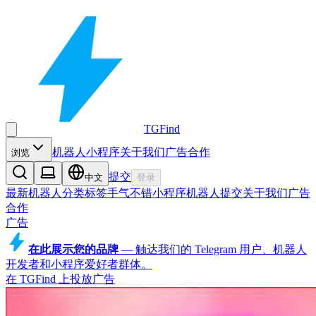
TGFind
机器人
小程序
关于我们
广告合作
浏览
提交
中文
登录
最新机器人
分类
标签
手气不错
小程序
机器人
提交
关于我们
广告
合作
广告
在此展示您的品牌
—
触达我们的 Telegram 用户、机器人
开发者和小程序爱好者群体。
在 TGFind 上投放广告