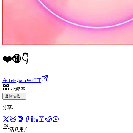
❤️🔞👇
在 Telegram 中打开
小程序
复制链接
C
分享
:
活跃用户