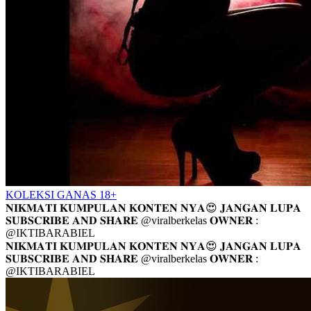
KOLEKSI GANAS 18+
𝐍𝐈𝐊𝐌𝐀𝐓𝐈 𝐊𝐔𝐌𝐏𝐔𝐋𝐀𝐍 𝐊𝐎𝐍𝐓𝐄𝐍 𝐍𝐘𝐀😍 𝐉𝐀𝐍𝐆𝐀𝐍 𝐋𝐔𝐏𝐀
𝐒𝐔𝐁𝐒𝐂𝐑𝐈𝐁𝐄 𝐀𝐍𝐃 𝐒𝐇𝐀𝐑𝐄 @viralberkelas 𝐎𝐖𝐍𝐄𝐑 :
@IKTIBARABIEL
𝐍𝐈𝐊𝐌𝐀𝐓𝐈 𝐊𝐔𝐌𝐏𝐔𝐋𝐀𝐍 𝐊𝐎𝐍𝐓𝐄𝐍 𝐍𝐘𝐀😍 𝐉𝐀𝐍𝐆𝐀𝐍 𝐋𝐔𝐏𝐀
𝐒𝐔𝐁𝐒𝐂𝐑𝐈𝐁𝐄 𝐀𝐍𝐃 𝐒𝐇𝐀𝐑𝐄 @viralberkelas 𝐎𝐖𝐍𝐄𝐑 :
@IKTIBARABIEL