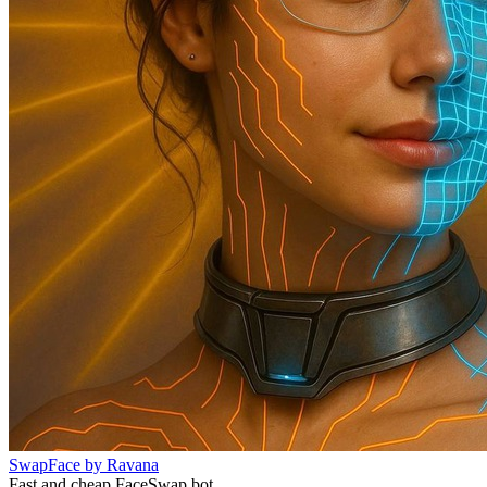
SwapFace by Ravana
Fast and cheap FaceSwap bot