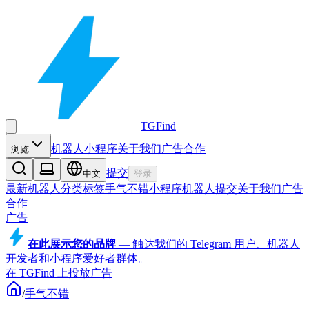
TGFind
机器人
小程序
关于我们
广告合作
浏览
提交
中文
登录
最新机器人
分类
标签
手气不错
小程序
机器人
提交
关于我们
广告
合作
广告
在此展示您的品牌
—
触达我们的 Telegram 用户、机器人
开发者和小程序爱好者群体。
在 TGFind 上投放广告
/
手气不错