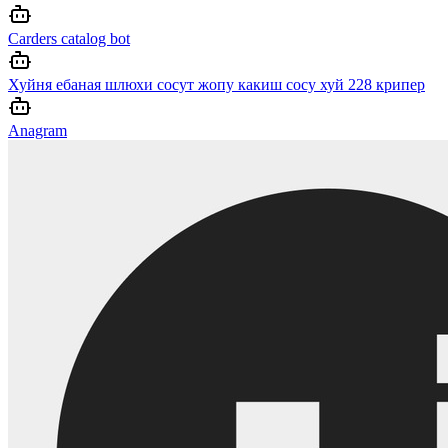
Carders catalog bot
Хуйня ебаная шлюхи сосут жопу какиш сосу хуй 228 крипер
Anagram