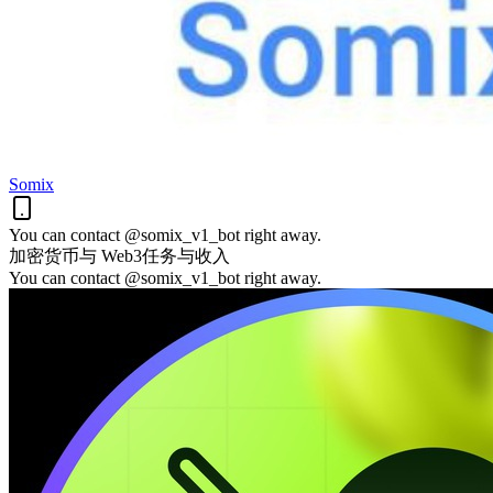
Somix
You can contact @somix_v1_bot right away.
加密货币与 Web3
任务与收入
You can contact @somix_v1_bot right away.