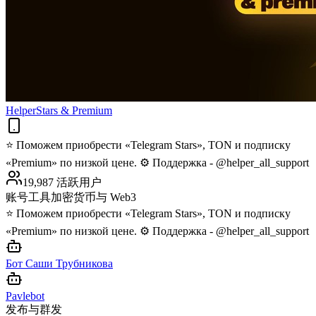
HelperStars & Premium
⭐️ Поможем приобрести «Telegram Stars», TON и подписку
«Premium» по низкой цене. ⚙️ Поддержка - @helper_all_support
19,987 活跃用户
账号工具
加密货币与 Web3
⭐️ Поможем приобрести «Telegram Stars», TON и подписку
«Premium» по низкой цене. ⚙️ Поддержка - @helper_all_support
Бот Саши Трубникова
Pavlebot
发布与群发