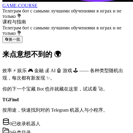
GAME-COURSE
Телеграм бот с самыми лучшими обучениями в играх и не
только 💐
课程与指南
Телеграм бот с самыми лучшими обучениями в играх и не
только 💐
🔄
换一批
来点意想不到的 🌍
效率 ⚡ 娱乐 🎮 金融 💰 AI 🤖 游戏 🕹️ —— 各种类型随机出
现，每次都有新发现 ✨。
你的下一个宝藏 Bot 也许就藏在这里，试试看 🚀。
TGFind
按用途，快速找到对的 Telegram 机器人与小程序。
0
已收录机器人
0
分类目录