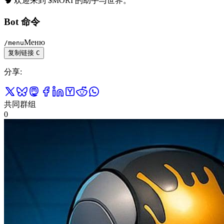
🧠 欢迎来到 $MORI 的助手与世界。
Bot 命令
Меню
/
menu
复制链接
C
分享
:
共同群组
0