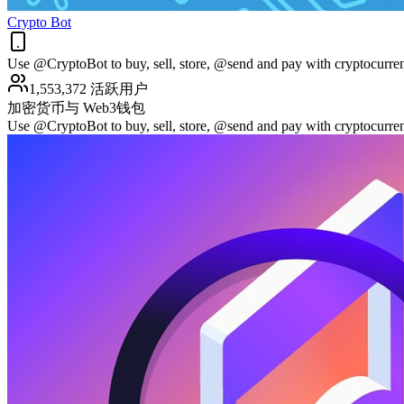
Crypto Bot
Use @CryptoBot to buy, sell, store, @send and pay with cryptocurren
1,553,372 活跃用户
加密货币与 Web3
钱包
Use @CryptoBot to buy, sell, store, @send and pay with cryptocurren