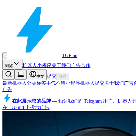
TGFind
机器人
小程序
关于我们
广告合作
浏览
提交
中文
登录
最新机器人
分类
标签
手气不错
小程序
机器人
提交
关于我们
广告
广告
在此展示您的品牌
—
触达我们的 Telegram 用户、机
在 TGFind 上投放广告