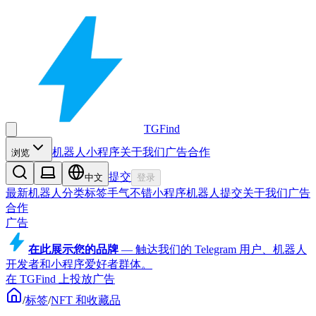
TGFind
机器人
小程序
关于我们
广告合作
浏览
提交
中文
登录
最新机器人
分类
标签
手气不错
小程序
机器人
提交
关于我们
广告
合作
广告
在此展示您的品牌
—
触达我们的 Telegram 用户、机器人
开发者和小程序爱好者群体。
在 TGFind 上投放广告
/
标签
/
NFT 和收藏品