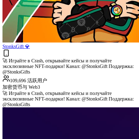
StonksGift 💎
🚀 Играйте в Crash, открывайте кейсы и получайте
эксклюзивные NFT-подарки! Канал: @StonksGift Поддержка:
@StonksGifts
109,696 活跃用户
加密货币与 Web3
🚀 Играйте в Crash, открывайте кейсы и получайте
эксклюзивные NFT-подарки! Канал: @StonksGift Поддержка:
@StonksGifts