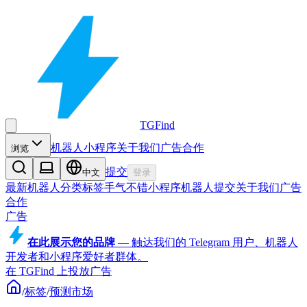
TGFind
机器人
小程序
关于我们
广告合作
浏览
提交
中文
登录
最新机器人
分类
标签
手气不错
小程序
机器人
提交
关于我们
广告
合作
广告
在此展示您的品牌
—
触达我们的 Telegram 用户、机器人
开发者和小程序爱好者群体。
在 TGFind 上投放广告
/
标签
/
预测市场