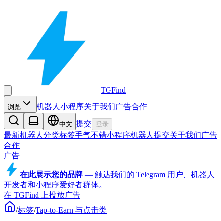
TGFind
机器人
小程序
关于我们
广告合作
浏览
提交
中文
登录
最新机器人
分类
标签
手气不错
小程序
机器人
提交
关于我们
广告
合作
广告
在此展示您的品牌
—
触达我们的 Telegram 用户、机器人
开发者和小程序爱好者群体。
在 TGFind 上投放广告
/
标签
/
Tap-to-Earn 与点击类