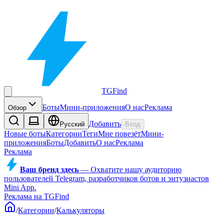
TGFind
Боты
Мини-приложения
О нас
Реклама
Обзор
Добавить
Русский
Вход
Новые боты
Категории
Теги
Мне повезёт
Мини-
приложения
Боты
Добавить
О нас
Реклама
Реклама
Ваш бренд здесь
—
Охватите нашу аудиторию
пользователей Telegram, разработчиков ботов и энтузиастов
Mini App.
Реклама на TGFind
/
Категории
/
Калькуляторы