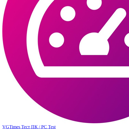
VGTimes Тест ПК / PC Test