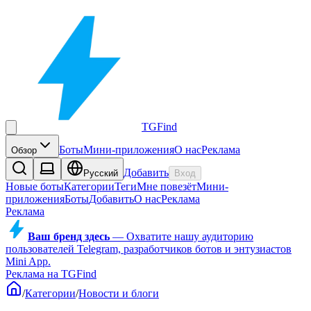
TGFind
Боты
Мини-приложения
О нас
Реклама
Обзор
Добавить
Русский
Вход
Новые боты
Категории
Теги
Мне повезёт
Мини-
приложения
Боты
Добавить
О нас
Реклама
Реклама
Ваш бренд здесь
—
Охватите нашу аудиторию
пользователей Telegram, разработчиков ботов и энтузиастов
Mini App.
Реклама на TGFind
/
Категории
/
Новости и блоги