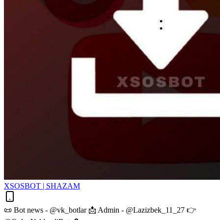
XSOSBOT | SHAZAM
📜 Bot news - @vk_botlar 📩 Admin - @Lazizbek_11_27 👉