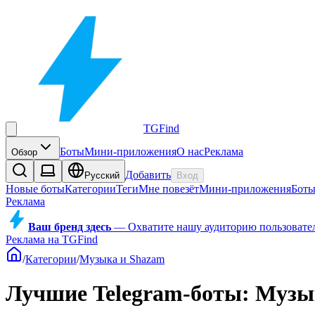
TGFind
Боты
Мини-приложения
О нас
Реклама
Обзор
Добавить
Русский
Вход
Новые боты
Категории
Теги
Мне повезёт
Мини-приложения
Бот
Реклама
Ваш бренд здесь
—
Охватите нашу аудиторию пользователе
Реклама на TGFind
/
Категории
/
Музыка и Shazam
Лучшие Telegram-боты: Музы