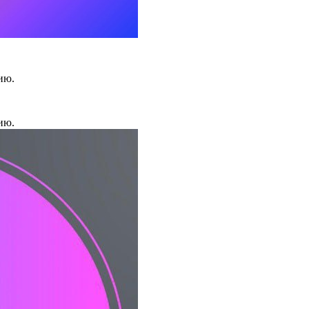
ию.
ию.