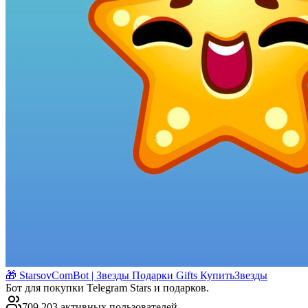
🎁 StarsovComBot | Звезды Подарки Gifts КупитьЗвезды
Бот для покупки Telegram Stars и подарков.
709 203 активных пользователей