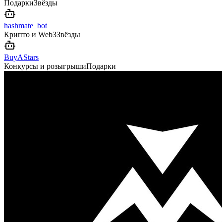
Подарки
Звёзды
hashmate_bot
Крипто и Web3
Звёзды
BuyAStars
Конкурсы и розыгрыши
Подарки