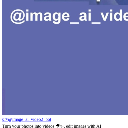
👉@image_ai_video2_bot
Turn your photos into videos 🎥✨, edit images with AI