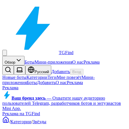
TGFind
Боты
Мини-приложения
О нас
Реклама
Обзор
Добавить
Русский
Вход
Новые боты
Категории
Теги
Мне повезёт
Мини-
приложения
Боты
Добавить
О нас
Реклама
Реклама
Ваш бренд здесь
—
Охватите нашу аудиторию
пользователей Telegram, разработчиков ботов и энтузиастов
Mini App.
Реклама на TGFind
/
Категории
/
Звёзды