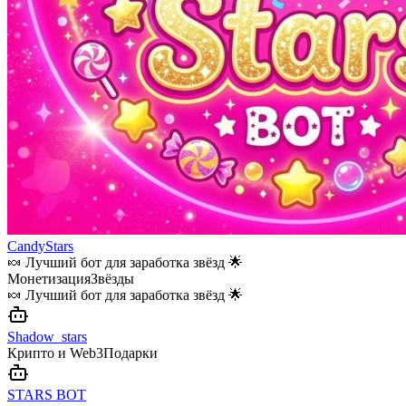
CandyStars
🍬 Лучший бот для заработка звёзд 🌟
Монетизация
Звёзды
🍬 Лучший бот для заработка звёзд 🌟
Shadow_stars
Крипто и Web3
Подарки
STARS BOT