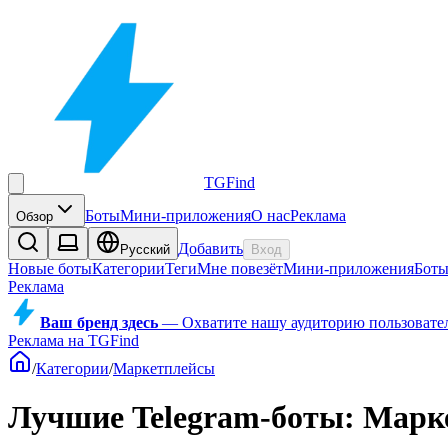
TGFind
Боты
Мини-приложения
О нас
Реклама
Обзор
Добавить
Русский
Вход
Новые боты
Категории
Теги
Мне повезёт
Мини-приложения
Бот
Реклама
Ваш бренд здесь
—
Охватите нашу аудиторию пользователе
Реклама на TGFind
/
Категории
/
Маркетплейсы
Лучшие Telegram-боты: Марк