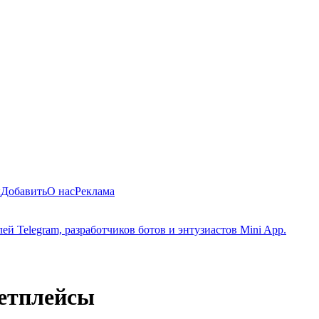
ы
Добавить
О нас
Реклама
й Telegram, разработчиков ботов и энтузиастов Mini App.
етплейсы