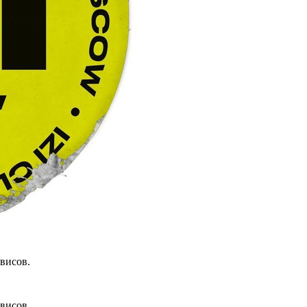
висов.
висов.