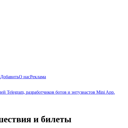
ы
Добавить
О нас
Реклама
й Telegram, разработчиков ботов и энтузиастов Mini App.
шествия и билеты