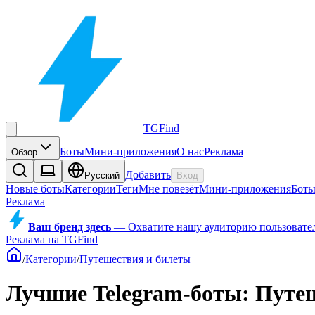
TGFind
Боты
Мини-приложения
О нас
Реклама
Обзор
Добавить
Русский
Вход
Новые боты
Категории
Теги
Мне повезёт
Мини-приложения
Бот
Реклама
Ваш бренд здесь
—
Охватите нашу аудиторию пользователе
Реклама на TGFind
/
Категории
/
Путешествия и билеты
Лучшие Telegram-боты: Путе