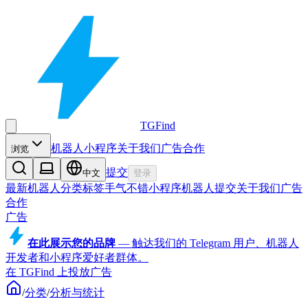
TGFind
机器人
小程序
关于我们
广告合作
浏览
提交
中文
登录
最新机器人
分类
标签
手气不错
小程序
机器人
提交
关于我们
广告
合作
广告
在此展示您的品牌
—
触达我们的 Telegram 用户、机器人
开发者和小程序爱好者群体。
在 TGFind 上投放广告
/
分类
/
分析与统计