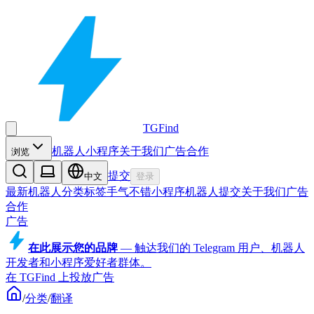
TGFind
机器人
小程序
关于我们
广告合作
浏览
提交
中文
登录
最新机器人
分类
标签
手气不错
小程序
机器人
提交
关于我们
广告
合作
广告
在此展示您的品牌
—
触达我们的 Telegram 用户、机器人
开发者和小程序爱好者群体。
在 TGFind 上投放广告
/
分类
/
翻译