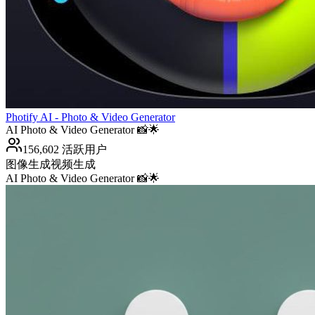
Photify AI - Photo & Video Generator
AI Photo & Video Generator 📸🌟
156,602 活跃用户
图像生成
视频生成
AI Photo & Video Generator 📸🌟