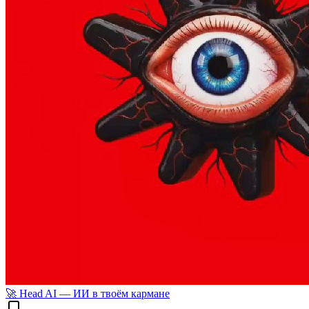
🚀 Head AI — ИИ в твоём кармане