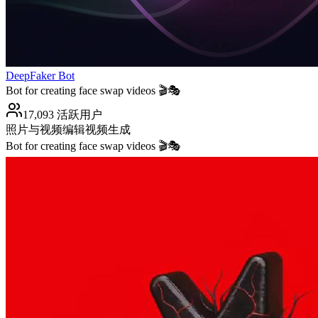
DeepFaker Bot
Bot for creating face swap videos 🎬🎭
17,093 活跃用户
照片与视频编辑
视频生成
Bot for creating face swap videos 🎬🎭