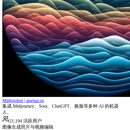
Midjorobot | aisetup.ru
集成 Midjourney、Sora、ChatGPT、换脸等多种 AI 的机器
人。
21,194 活跃用户
图像生成
照片与视频编辑