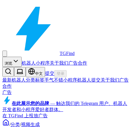
TGFind
机器人
小程序
关于我们
广告合作
浏览
提交
中文
登录
最新机器人
分类
标签
手气不错
小程序
机器人
提交
关于我们
广告
合作
广告
在此展示您的品牌
—
触达我们的 Telegram 用户、机器人
开发者和小程序爱好者群体。
在 TGFind 上投放广告
/
分类
/
视频生成