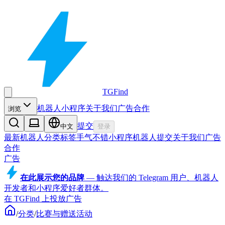
TGFind
机器人
小程序
关于我们
广告合作
浏览
提交
中文
登录
最新机器人
分类
标签
手气不错
小程序
机器人
提交
关于我们
广告
合作
广告
在此展示您的品牌
—
触达我们的 Telegram 用户、机器人
开发者和小程序爱好者群体。
在 TGFind 上投放广告
/
分类
/
比赛与赠送活动