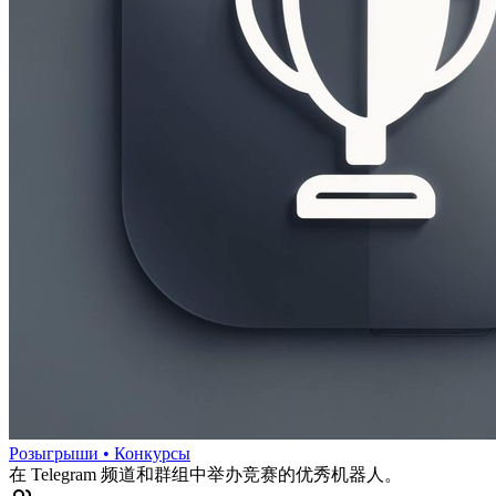
Розыгрыши • Конкурсы
在 Telegram 频道和群组中举办竞赛的优秀机器人。