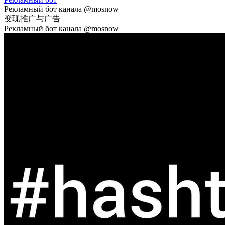
Рекламный бот канала @mosnow
变现
推广与广告
Рекламный бот канала @mosnow