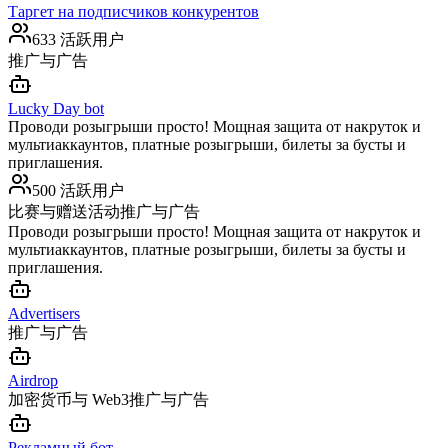
Таргет на подписчиков конкурентов
633 活跃用户
推广与广告
Lucky Day bot
Проводи розыгрыши просто! Мощная защита от накруток и
мультиаккаунтов, платные розыгрыши, билеты за бусты и
приглашения.
500 活跃用户
比赛与赠送活动
推广与广告
Проводи розыгрыши просто! Мощная защита от накруток и
мультиаккаунтов, платные розыгрыши, билеты за бусты и
приглашения.
Advertisers
推广与广告
Airdrop
加密货币与 Web3
推广与广告
Рекламный бот