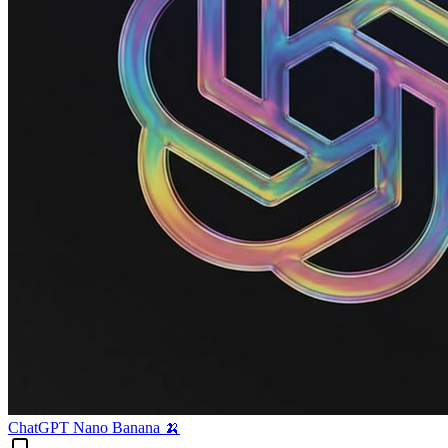
ChatGPT Nano Banana 🍌