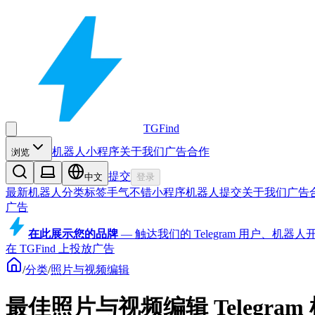
TGFind
机器人
小程序
关于我们
广告合作
浏览
提交
中文
登录
最新机器人
分类
标签
手气不错
小程序
机器人
提交
关于我们
广告
广告
在此展示您的品牌
—
触达我们的 Telegram 用户、机
在 TGFind 上投放广告
/
分类
/
照片与视频编辑
最佳照片与视频编辑 Telegram