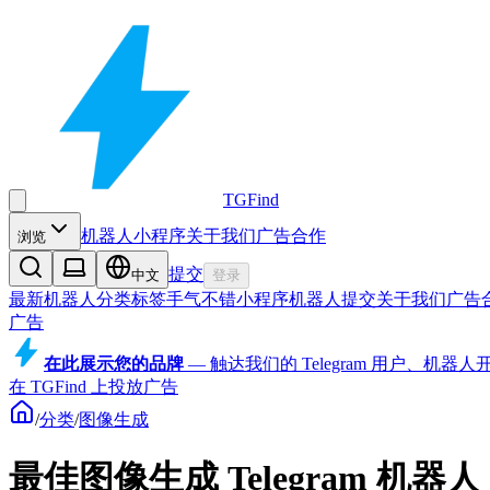
TGFind
机器人
小程序
关于我们
广告合作
浏览
提交
中文
登录
最新机器人
分类
标签
手气不错
小程序
机器人
提交
关于我们
广告
广告
在此展示您的品牌
—
触达我们的 Telegram 用户、机
在 TGFind 上投放广告
/
分类
/
图像生成
最佳图像生成 Telegram 机器人