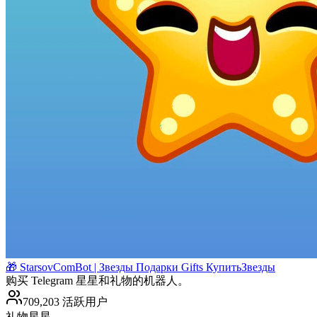
🎁 StarsovComBot | Звезды Подарки Gifts КупитьЗвезды
购买 Telegram 星星和礼物的机器人。
709,203 活跃用户
礼物
星星