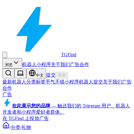
TGFind
机器人
小程序
关于我们
广告合作
浏览
提交
中文
登录
最新机器人
分类
标签
手气不错
小程序
机器人
提交
关于我们
广告
合作
广告
在此展示您的品牌
—
触达我们的 Telegram 用户、机器人
开发者和小程序爱好者群体。
在 TGFind 上投放广告
/
分类
/
礼物